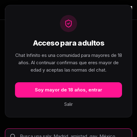
Acceso para adultos
404
Chat Infinito es una comunidad para mayores de 18
años. Al continuar confirmas que eres mayor de
edad y aceptas las normas del chat.
Esta sala no existe... pero hay
muchas más
Soy mayor de 18 años, entrar
La página que buscas no se ha encontrado.
Salir
Busca tu sala de chat o explora las categorías
para empezar a chatear en segundos.